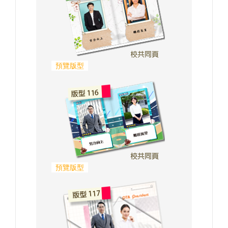
預覽版型
預覽版型