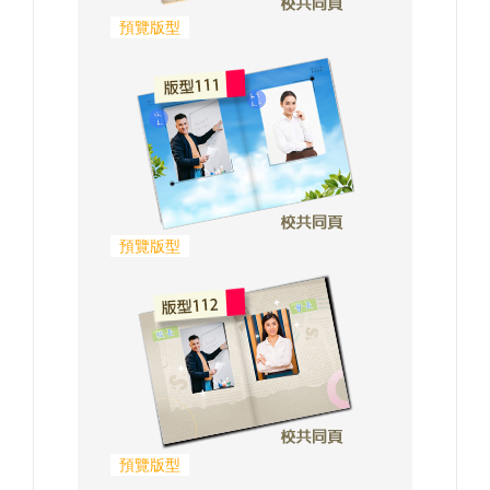
預覽版型
預覽版型
預覽版型