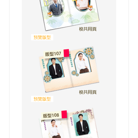
預覽版型
預覽版型