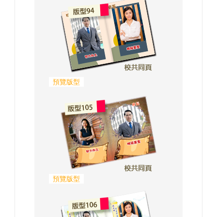
預覽版型
預覽版型