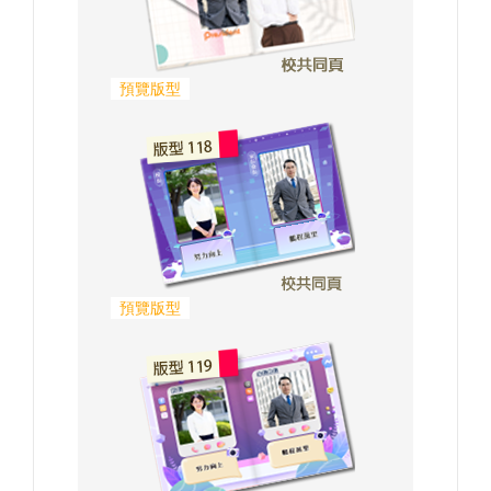
預覽版型
預覽版型