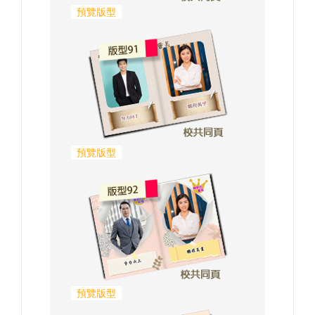
預覽版型
預覽版型
預覽版型