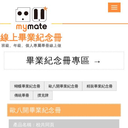
線上畢業紀念冊
班級、年級、個人
專屬畢冊線上做
畢業紀念冊專區 →
蝴蝶畢業紀念冊
歐八開畢業紀念冊
精裝畢業紀念冊
傳統畢冊
撲克牌
歐八開畢業紀念冊
產品名稱：校共同頁