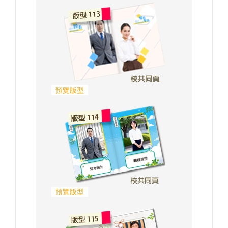
預覽版型
預覽版型