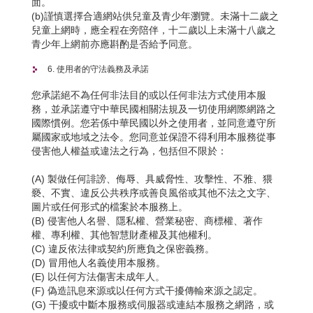
面。
(b)謹慎選擇合適網站供兒童及青少年瀏覽。未滿十二歲之
兒童上網時，應全程在旁陪伴，十二歲以上未滿十八歲之
青少年上網前亦應斟酌是否給予同意。
6. 使用者的守法義務及承諾
您承諾絕不為任何非法目的或以任何非法方式使用本服
務，並承諾遵守中華民國相關法規及一切使用網際網路之
國際慣例。您若係中華民國以外之使用者，並同意遵守所
屬國家或地域之法令。您同意並保證不得利用本服務從事
侵害他人權益或違法之行為，包括但不限於：
(A) 製做任何誹謗、侮辱、具威脅性、攻擊性、不雅、猥
褻、不實、違反公共秩序或善良風俗或其他不法之文字、
圖片或任何形式的檔案於本服務上。
(B) 侵害他人名譽、隱私權、營業秘密、商標權、著作
權、專利權、其他智慧財產權及其他權利。
(C) 違反依法律或契約所應負之保密義務。
(D) 冒用他人名義使用本服務。
(E) 以任何方法傷害未成年人。
(F) 偽造訊息來源或以任何方式干擾傳輸來源之認定。
(G) 干擾或中斷本服務或伺服器或連結本服務之網路，或