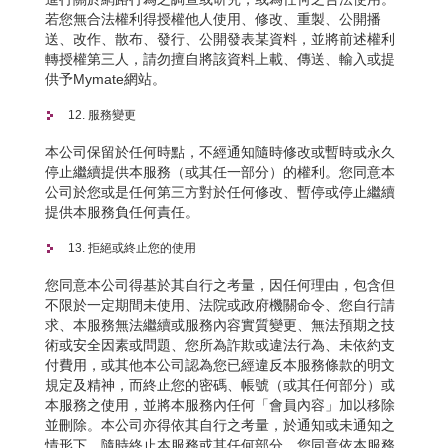
若您無合法權利得授權他人使用、修改、重製、公開播
送、改作、散布、發行、公開發表某資料，並將前述權利
轉授權第三人，請勿擅自將該資料上載、傳送、輸入或提
供予Mymate網站。
12. 服務變更
本公司保留於任何時點，不經通知隨時修改或暫時或永久
停止繼續提供本服務（或其任一部分）的權利。您同意本
公司於您或是任何第三方對於任何修改、暫停或停止繼續
提供本服務負任何責任。
13. 拒絕或終止您的使用
您同意本公司得基於其自行之考量，因任何理由，包含但
不限於一定期間未使用、法院或政府機關命令、您自行請
求、本服務無法繼續或服務內容實質變更、無法預期之技
術或安全因素或問題、您所為詐欺或違法行為、未依約支
付費用，或其他本公司認為您已經違反本服務條款的明文
規定及精神，而終止您的密碼、帳號（或其任何部分）或
本服務之使用，並將本服務內任何「會員內容」加以移除
並刪除。本公司亦得依其自行之考量，於通知或未通知之
情形下，隨時終止本服務或其任何部分。您同意依本服務