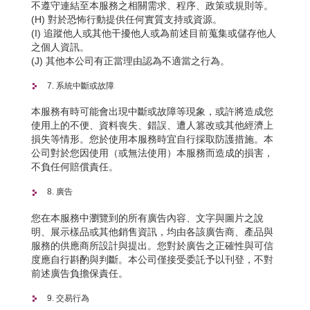
不遵守連結至本服務之相關需求、程序、政策或規則等。
(H) 對於恐怖行動提供任何實質支持或資源。
(I) 追蹤他人或其他干擾他人或為前述目前蒐集或儲存他人
之個人資訊。
(J) 其他本公司有正當理由認為不適當之行為。
7. 系統中斷或故障
本服務有時可能會出現中斷或故障等現象，或許將造成您
使用上的不便、資料喪失、錯誤、遭人篡改或其他經濟上
損失等情形。您於使用本服務時宜自行採取防護措施。本
公司對於您因使用（或無法使用）本服務而造成的損害，
不負任何賠償責任。
8. 廣告
您在本服務中瀏覽到的所有廣告內容、文字與圖片之說
明、展示樣品或其他銷售資訊，均由各該廣告商、產品與
服務的供應商所設計與提出。您對於廣告之正確性與可信
度應自行斟酌與判斷。本公司僅接受委託予以刊登，不對
前述廣告負擔保責任。
9. 交易行為