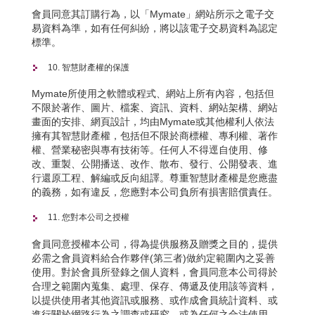
會員同意其訂購行為，以「Mymate」網站所示之電子交
易資料為準，如有任何糾紛，將以該電子交易資料為認定
標準。
10. 智慧財產權的保護
Mymate所使用之軟體或程式、網站上所有內容，包括但
不限於著作、圖片、檔案、資訊、資料、網站架構、網站
畫面的安排、網頁設計，均由Mymate或其他權利人依法
擁有其智慧財產權，包括但不限於商標權、專利權、著作
權、營業秘密與專有技術等。任何人不得逕自使用、修
改、重製、公開播送、改作、散布、發行、公開發表、進
行還原工程、解編或反向組譯。尊重智慧財產權是您應盡
的義務，如有違反，您應對本公司負所有損害賠償責任。
11. 您對本公司之授權
會員同意授權本公司，得為提供服務及贈獎之目的，提供
必需之會員資料給合作夥伴(第三者)做約定範圍內之妥善
使用。對於會員所登錄之個人資料，會員同意本公司得於
合理之範圍內蒐集、處理、保存、傳遞及使用該等資料，
以提供使用者其他資訊或服務、或作成會員統計資料、或
進行關於網路行為之調查或研究，或為任何之合法使用。