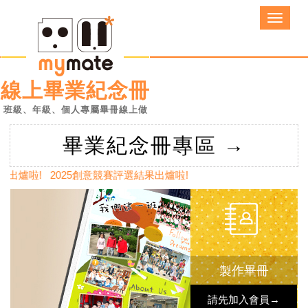
線上畢業紀念冊
班級、年級、個人
專屬畢冊線上做
畢業紀念冊專區 →
爐啦! 2025創意競賽評選結果出爐啦!
製作畢冊
請先加入會員→